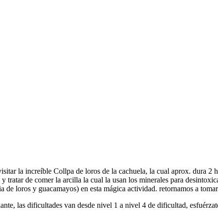
itar la increíble Collpa de loros de la cachuela, la cual aprox. dura 2 h
y tratar de comer la arcilla la cual la usan los minerales para desintox
ilia de loros y guacamayos) en esta mágica actividad. retornamos a toma
iante, las dificultades van desde nivel 1 a nivel 4 de dificultad, esfuérza