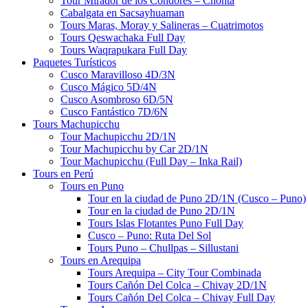
Tour Mirador de los Cóndores – Chonta
Cabalgata en Sacsayhuaman
Tours Maras, Moray y Salineras – Cuatrimotos
Tours Qeswachaka Full Day
Tours Waqrapukara Full Day
Paquetes Turísticos
Cusco Maravilloso 4D/3N
Cusco Mágico 5D/4N
Cusco Asombroso 6D/5N
Cusco Fantástico 7D/6N
Tours Machupicchu
Tour Machupicchu 2D/1N
Tour Machupicchu by Car 2D/1N
Tour Machupicchu (Full Day – Inka Rail)
Tours en Perú
Tours en Puno
Tour en la ciudad de Puno 2D/1N (Cusco – Puno)
Tour en la ciudad de Puno 2D/1N
Tours Islas Flotantes Puno Full Day
Cusco – Puno: Ruta Del Sol
Tours Puno – Chullpas – Sillustani
Tours en Arequipa
Tours Arequipa – City Tour Combinada
Tours Cañón Del Colca – Chivay 2D/1N
Tours Cañón Del Colca – Chivay Full Day