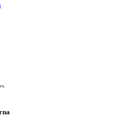
N
ws.
rna